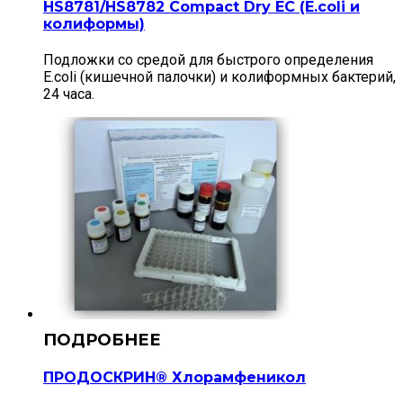
HS8781/HS8782 Compact Dry EС (E.coli и
колиформы)
Подложки со средой для быстрого определения
E.coli (кишечной палочки) и колиформных бактерий,
24 часа.
ПРОДОСКРИН® Хлорамфеникол