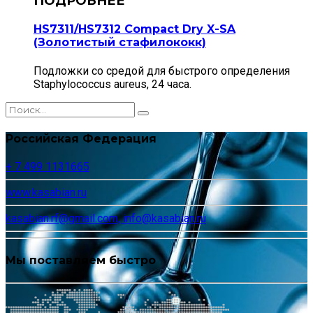
HS7311/HS7312 Compact Dry X-SA
(Золотистый стафилококк)
Подложки со средой для быстрого определения
Staphylococcus aureus, 24 часа.
Российская Федерация
+ 7 499 1131665
www.kasabian.ru
kasabian.rf@gmail.com, info@kasabian.ru
Мы поставляем быстро