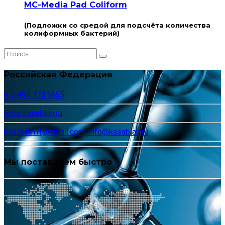
MC-Media Pad Coliform
(Подложки со средой для подсчёта количества
колиформных бактерий)
Российская Федерация
+ 7 499 1131665
www.kasabian.ru
kasabian.rf@gmail.com, info@kasabian.ru
Мы поставляем быстро