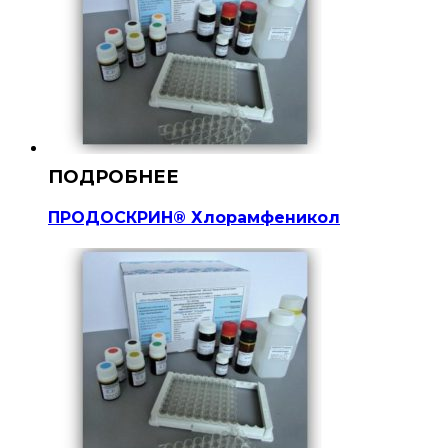
ПРОДОСКРИН® Хлорамфеникол