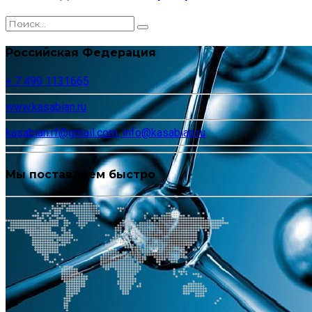
Российская Федерация
+ 7 499 1131665
www.kasabian.ru
kasabian.rf@gmail.com, info@kasabian.ru
Мы поставляем быстро