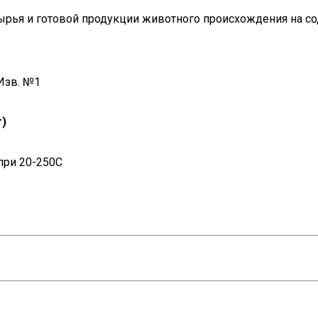
ырья и готовой продукции животного происхождения на с
Изв. №1
г)
при 20-250С