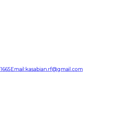
31665
Email:
kasabian.rf@gmail.com