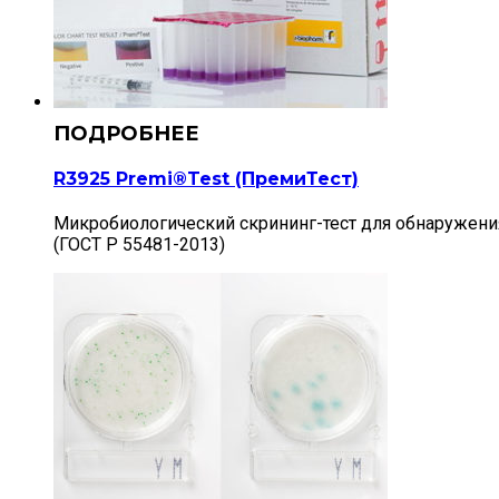
R3925 Premi®Test (ПремиТест)
Микробиологический скрининг-тест для обнаружения о
(ГОСТ Р 55481-2013)