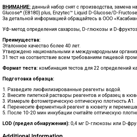
ВНИМАНИЕ:
данный набор снят с производства, замена на н
Glucose* (E8180) plus, Enzytec™ Liquid D-Glucose/D-Fructose
За детальной информацией обращайтесь в ООО «Касабиан
УФ-метод определения сахарозы, D-глюкозы и D-фруктоз
Преимущества:
Эталонное качество более 40 лет.
Утверждено национальными и международными организ
31 тест на соответствие всем требованиям пищевой про
Формат теста:
комбинация тестов для 22 определений к
Подготовка образца:
1. Разведите лиофилизированные реагенты водой.
2. Внесите пипеткой растворы реагентов и образец в кюв
3. Измерьте фотометрическую оптическую плотность A1.
4. Перенесите ферментный реагент в кювету и перемеша
5. После 10-20 мин инкубации считайте оптическую плотно
LOD (предел обнаружения):
0,4 мг D-глюкозы или D-фрукт
Additional Information