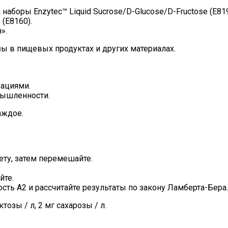
аборы Enzytec™ Liquid Sucrose/D-Glucose/D-Fructose (E8190, 
 (E8160).
».
ы в пищевых продуктах и других материалах.
ациями.
мышленности.
аждое.
ету, затем перемешайте.
йте.
сть A2 и рассчитайте результаты по закону Ламберта-Бера.
озы / л, 2 мг сахарозы / л.