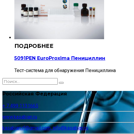
5091PEN EuroProxima Пенициллин
Тест-система для обнаружения Пенициллина
Российская Федерация
+ 7 499 1131665
www.kasabian.ru
kasabian.rf@gmail.com, info@kasabian.ru