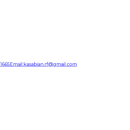
31665
Email:
kasabian.rf@gmail.com