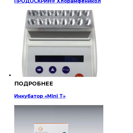
ПРОДОСКРИН® Хлорамфеникол
Инкубатор «Mini T»