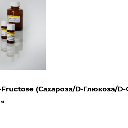
-Fructose (Сахароза/D-Глюкоза/D
зы.