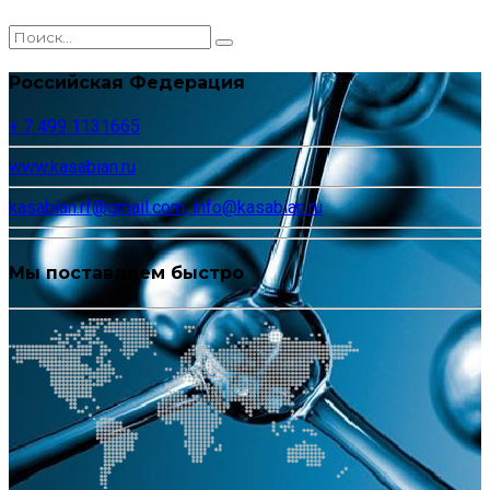
Российская Федерация
+ 7 499 1131665
www.kasabian.ru
kasabian.rf@gmail.com, info@kasabian.ru
Мы поставляем быстро