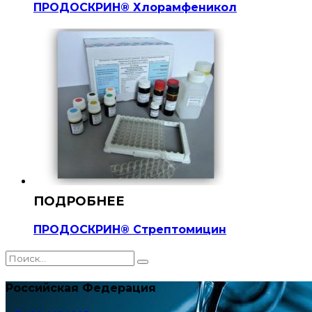
ПРОДОСКРИН® Хлорамфеникол
ПРОДОСКРИН® Стрептомицин
Российская Федерация