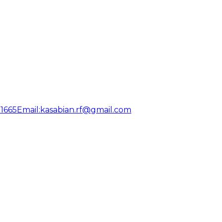
31665
Email:
kasabian.rf@gmail.com