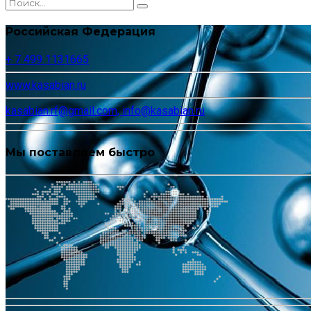
Российская Федерация
+ 7 499 1131665
www.kasabian.ru
kasabian.rf@gmail.com, info@kasabian.ru
Мы поставляем быстро