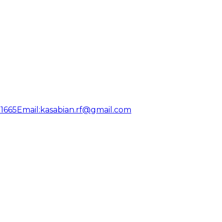
31665
Email:
kasabian.rf@gmail.com