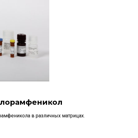
 Хлорамфеникол
орамфеникола в различных матрицах.