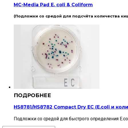
MC-Media Pad E. coli & Coliform
(Подложки со средой для подсчёта количества ки
HS8781/HS8782 Compact Dry EС (E.coli и ко
Подложки со средой для быстрого определения E.col