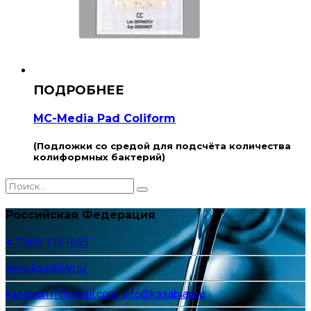
MC-Media Pad Coliform
(Подложки со средой для подсчёта количества
колиформных бактерий)
Российская Федерация
+ 7 499 1131665
www.kasabian.ru
kasabian.rf@gmail.com, info@kasabian.ru