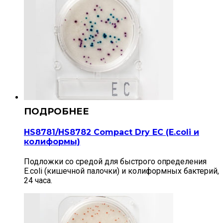
HS8781/HS8782 Compact Dry EС (E.coli и
колиформы)
Подложки со средой для быстрого определения
E.coli (кишечной палочки) и колиформных бактерий,
24 часа.