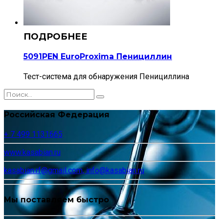
5091PEN EuroProxima Пенициллин
Тест-система для обнаружения Пенициллина
Российская Федерация
+ 7 499 1131665
www.kasabian.ru
kasabian.rf@gmail.com, info@kasabian.ru
Мы поставляем быстро