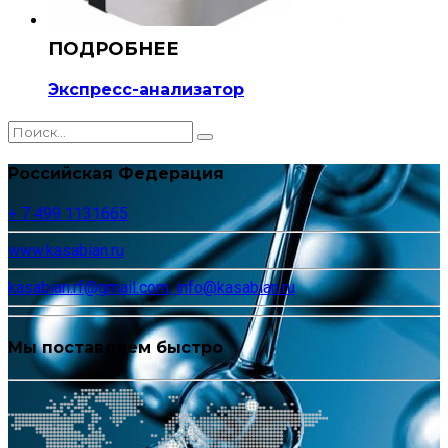
Экспресс-анализатор
Российская Федерация
+ 7 499 1131665
www.kasabian.ru
kasabian.rf@gmail.com, info@kasabian.ru
Мы поставляем быстро