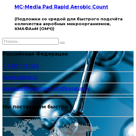
MC-Media Pad Rapid Aerobic Count
(Подложки со средой для быстрого подсчёта
количества аэробных микроорганизмов,
КМАФАнМ (ОМЧ))
Российская Федерация
+ 7 499 1131665
www.kasabian.ru
kasabian.rf@gmail.com, info@kasabian.ru
Мы поставляем быстро