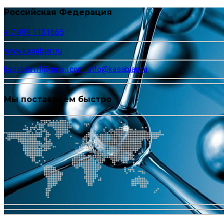
Российская Федерация
+ 7 499 1131665
www.kasabian.ru
kasabian.rf@gmail.com, info@kasabian.ru
Мы поставляем быстро