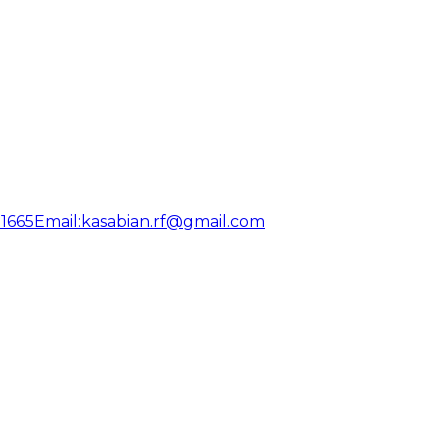
31665
Email:
kasabian.rf@gmail.com