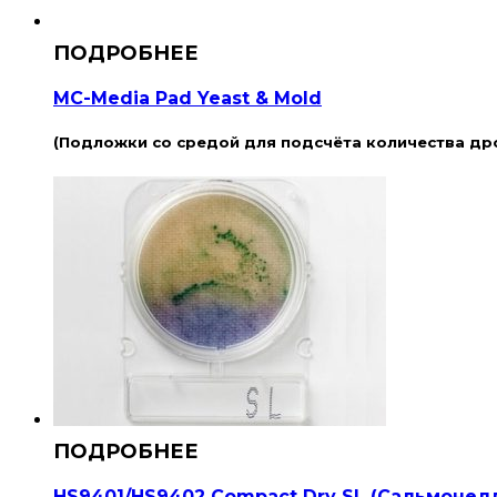
MC-Media Pad Yeast & Mold
(Подложки со средой для подсчёта количества др
HS9401/HS9402 Compact Dry SL (Сальмонел