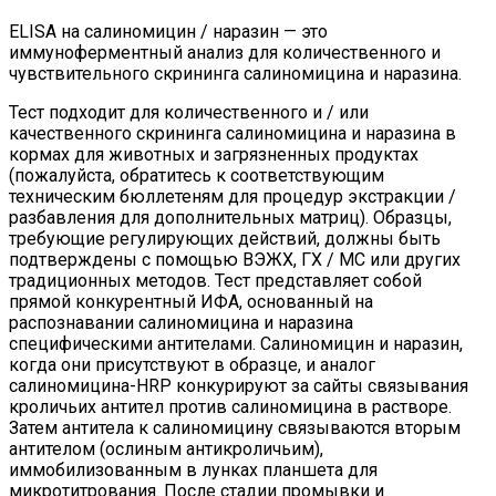
ELISA на салиномицин / наразин — это
иммуноферментный анализ для количественного и
чувствительного скрининга салиномицина и наразина.
Тест подходит для количественного и / или
качественного скрининга салиномицина и наразина в
кормах для животных и загрязненных продуктах
(пожалуйста, обратитесь к соответствующим
техническим бюллетеням для процедур экстракции /
разбавления для дополнительных матриц). Образцы,
требующие регулирующих действий, должны быть
подтверждены с помощью ВЭЖХ, ГХ / МС или других
традиционных методов. Тест представляет собой
прямой конкурентный ИФА, основанный на
распознавании салиномицина и наразина
специфическими антителами. Салиномицин и наразин,
когда они присутствуют в образце, и аналог
салиномицина-HRP конкурируют за сайты связывания
кроличьих антител против салиномицина в растворе.
Затем антитела к салиномицину связываются вторым
антителом (ослиным антикроличьим),
иммобилизованным в лунках планшета для
микротитрования. После стадии промывки и