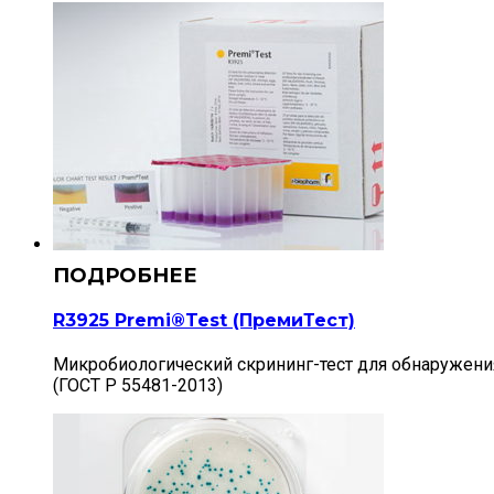
R3925 Premi®Test (ПремиТест)
Микробиологический скрининг-тест для обнаружения о
(ГОСТ Р 55481-2013)