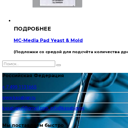
MC-Media Pad Yeast & Mold
(Подложки со средой для подсчёта количества др
Российская Федерация
+ 7 499 1131665
www.kasabian.ru
kasabian.rf@gmail.com, info@kasabian.ru
Мы поставляем быстро