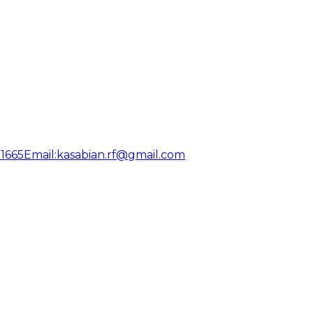
31665
Email:
kasabian.rf@gmail.com