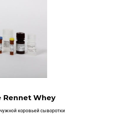
e Rennet Whey
ычужной коровьей сыворотки