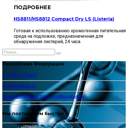
HS8811/HS8812 Compact Dry LS (Listeria)
Готовая к использованию хромогенная питательная
среда на подложке, предназначенная для
обнаружения листерий, 24 часа.
Российская Федерация
+ 7 499 1131665
www.kasabian.ru
kasabian.rf@gmail.com, info@kasabian.ru
Мы поставляем быстро