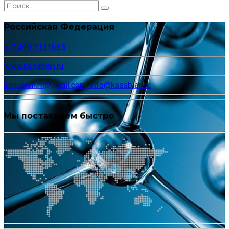
Российская Федерация
+ 7 499 1131665
www.kasabian.ru
kasabian.rf@gmail.com, info@kasabian.ru
Мы поставляем быстро