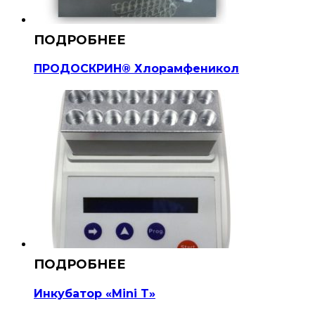
ПРОДОСКРИН® Хлорамфеникол
Инкубатор «Mini T»