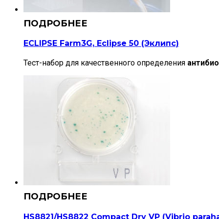
ECLIPSE Farm3G, Eclipse 50 (Эклипс)
Тест-набор для качественного определения
антибио
HS8821/HS8822 Compact Dry VP (Vibrio parah