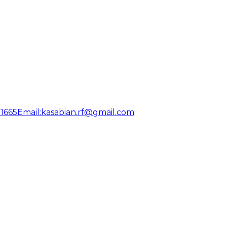
31665
Email:
kasabian.rf@gmail.com