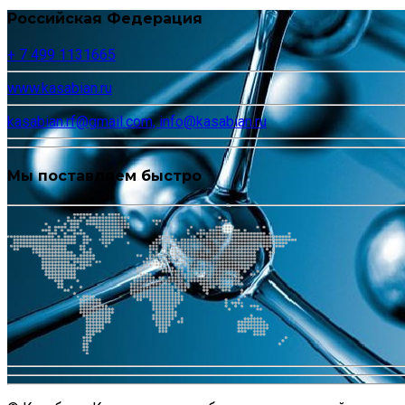
Российская Федерация
+ 7 499 1131665
www.kasabian.ru
kasabian.rf@gmail.com, info@kasabian.ru
Мы поставляем быстро