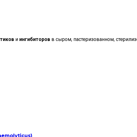
тиков
и
ингибиторов
в сыром, пастеризованном, стерили
aemolyticus)