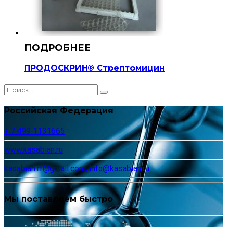
ПРОДОСКРИН® Стрептомицин
Российская Федерация
+ 7 499 1131665
www.kasabian.ru
kasabian.rf@gmail.com, info@kasabian.ru
Мы поставляем быстро