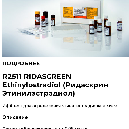
R2511 RIDASCREEN
Ethinylostradiol (Ридаскрин
Этинилэстрадиол)
ИФА тест для определения этинилэстрадиола в мясе.
Описание
Предел обнаружения
: от
от 0,05 мкг/кг