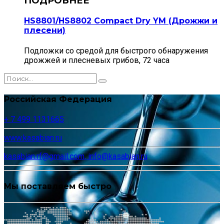
HS8801/HS8802 Compact Dry YM (Дрожжи и
плесени)
Подложки со средой для быстрого обнаружения
дрожжей и плесневых грибов, 72 часа
Российская Федерация
+ 7 499 1131665
www.kasabian.ru
kasabian.rf@gmail.com, info@kasabian.ru
Мы поставляем быстро