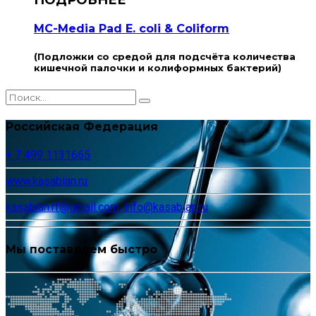
MC-Media Pad E. coli & Coliform
(Подложки со средой для подсчёта количества
кишечной палочки и колиформных бактерий)
Российская Федерация
+ 7 499 1131665
www.kasabian.ru
kasabian.rf@gmail.com, info@kasabian.ru
Мы поставляем быстро