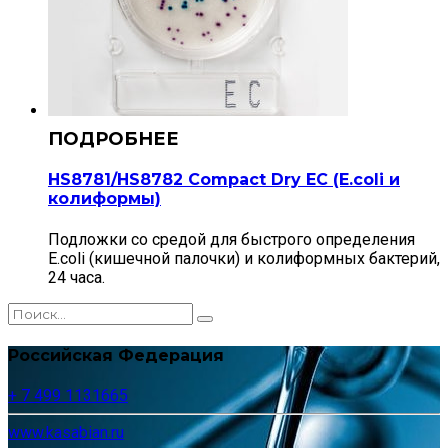
HS8781/HS8782 Compact Dry EС (E.coli и
колиформы)
Подложки со средой для быстрого определения
E.coli (кишечной палочки) и колиформных бактерий,
24 часа.
Российская Федерация
+ 7 499 1131665
www.kasabian.ru