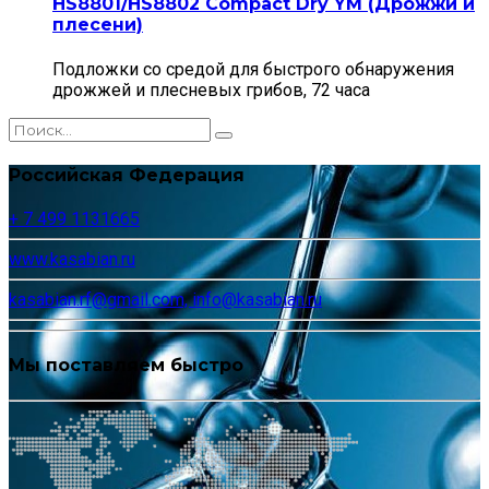
HS8801/HS8802 Compact Dry YM (Дрожжи и
плесени)
Подложки со средой для быстрого обнаружения
дрожжей и плесневых грибов, 72 часа
Российская Федерация
+ 7 499 1131665
www.kasabian.ru
kasabian.rf@gmail.com, info@kasabian.ru
Мы поставляем быстро