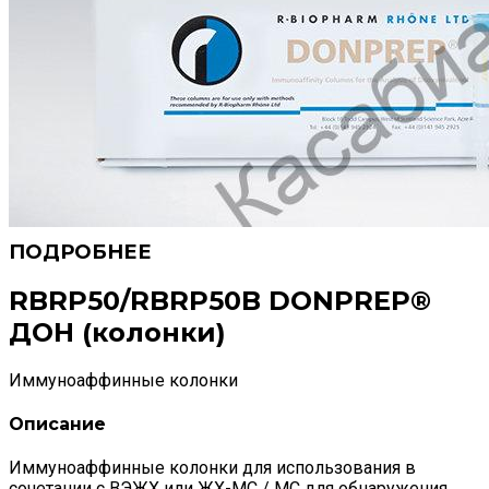
RBRP50/RBRP50B DONPREP®
ДОН (колонки)
Иммуноаффинные колонки
Описание
Иммуноаффинные колонки для использования в
сочетании с ВЭЖХ или ЖХ-МС / МС для обнаружения