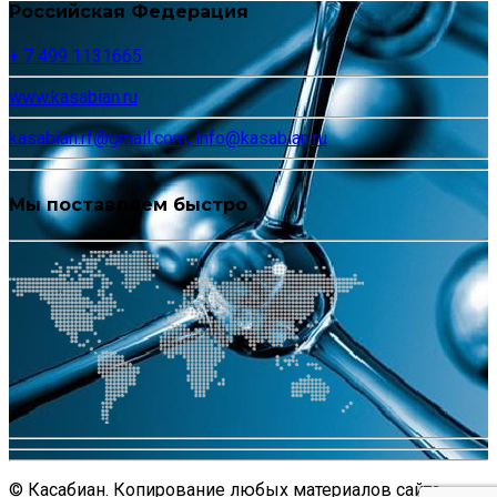
Российская Федерация
+ 7 499 1131665
www.kasabian.ru
kasabian.rf@gmail.com, info@kasabian.ru
Мы поставляем быстро
© Касабиан. Копирование любых материалов сайта