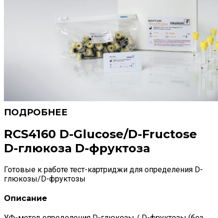
RCS4160 D-Glucose/D-Fructose
D-глюкоза D-фруктоза
Готовые к работе тест-картриджи для определения D-
глюкозы/D-фруктозы
Описание
УФ-метод определения D-глюкозы / D-фруктозы (без