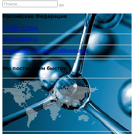
Российская Федерация
+ 7 499 1131665
www.kasabian.ru
kasabian.rf@gmail.com, info@kasabian.ru
Мы поставляем быстро