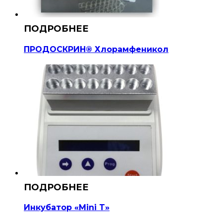
ПРОДОСКРИН® Хлорамфеникол
Инкубатор «Mini T»