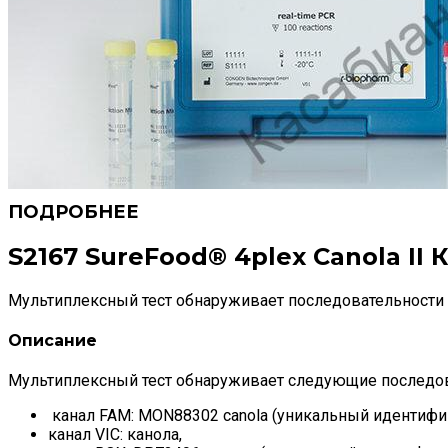
S2167 SureFood® 4plex Canola II 
Мультиплексный тест обнаруживает последовательност
Описание
Мультиплексный тест обнаруживает следующие последо
канал FAM: MON88302 canola (уникальный идентифи
канал VIC: канола,