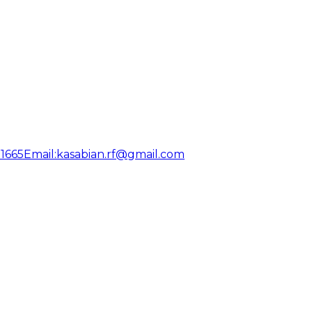
31665
Email:
kasabian.rf@gmail.com