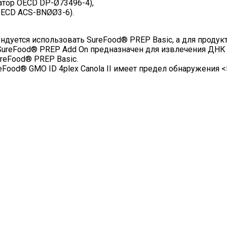
атор OECD DP-Ø73496-4),
OECD ACS-BNØØ3-6).
дуется использовать SureFood® PREP Basic, а для продук
SureFood® PREP Add On предназначен для извлечения ДНК 
ureFood® PREP Basic.
Food® GMO ID 4plex Canola II имеет предел обнаружения <