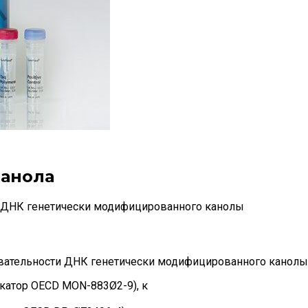
Канола
и ДНК генетически модифицированного канолы
вательности ДНК генетически модифицированного канолы
катор OECD MON-883Ø2-9), к