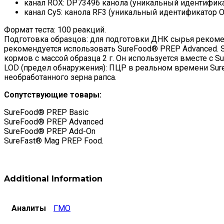
канал ROX: DP73496 канола (уникальный идентифик
канал Cy5: канола RF3 (уникальный идентификатор 
Формат теста: 100 реакций.
Подготовка образцов: для подготовки ДНК сырья рекомен
рекомендуется использовать SureFood® PREP Advanced. 
кормов с массой образца 2 г. Он используется вместе с S
LOD (предел обнаружения): ПЦР в реальном времени Sure
необработанного зерна рапса.
Сопутствующие товары:
SureFood® PREP Basic
SureFood® PREP Advanced
SureFood® PREP Add-On
SureFast® Mag PREP Food.
Additional Information
Аналиты
ГМО