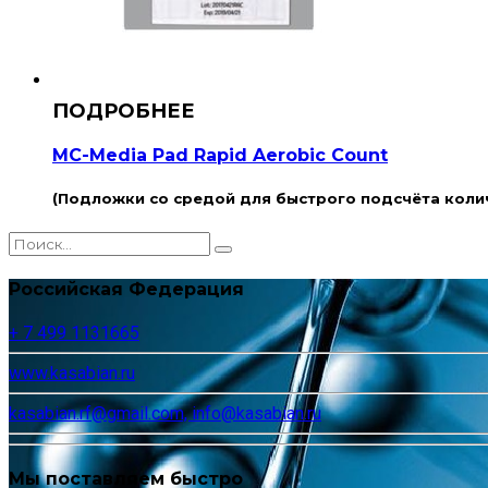
MC-Media Pad Rapid Aerobic Count
(Подложки со средой для быстрого подсчёта кол
Российская Федерация
+ 7 499 1131665
www.kasabian.ru
kasabian.rf@gmail.com, info@kasabian.ru
Мы поставляем быстро