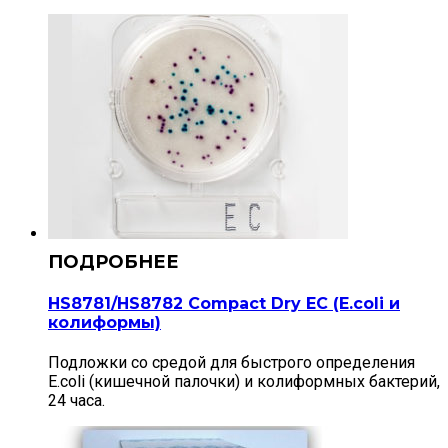
HS8781/HS8782 Compact Dry EС (E.coli и
колиформы)
Подложки со средой для быстрого определения
E.coli (кишечной палочки) и колиформных бактерий,
24 часа.