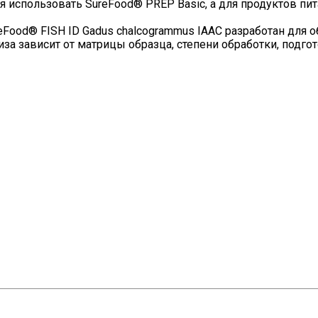
 использовать SureFood® PREP Basic, а для продуктов пи
eFood® FISH ID Gadus chalcogrammus IAAC разработан для
за зависит от матрицы образца, степени обработки, подг