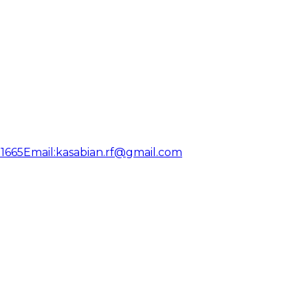
31665
Email:
kasabian.rf@gmail.com