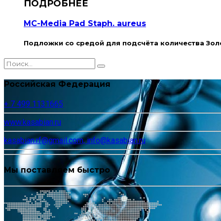
MC-Media Pad Staph. aureus
Подложки со средой для подсчёта количества Золо
Российская Федерация
+ 7 499 1131665
www.kasabian.ru
kasabian.rf@gmail.com, info@kasabian.ru
Мы поставляем быстро