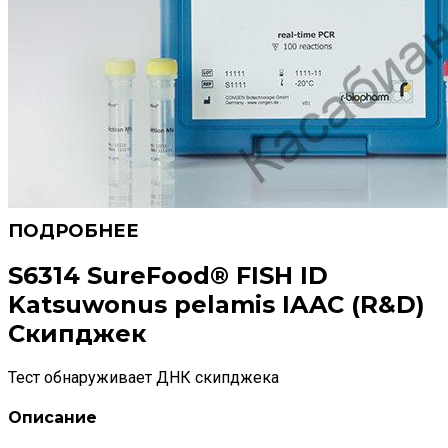
S6314 SureFood® FISH ID
Katsuwonus pelamis IAAC (R&D)
Скипджек
Тест обнаруживает ДНК скипджека
Описание