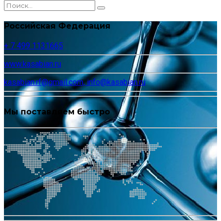
Российская Федерация
+ 7 499 1131665
www.kasabian.ru
kasabian.rf@gmail.com, info@kasabian.ru
Мы поставляем быстро