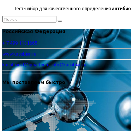
Тест-набор для качественного определения
антибио
Российская Федерация
+ 7 499 1131665
www.kasabian.ru
kasabian.rf@gmail.com, info@kasabian.ru
Мы поставляем быстро