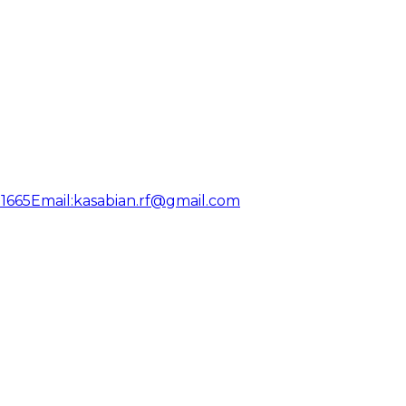
31665
Email:
kasabian.rf@gmail.com