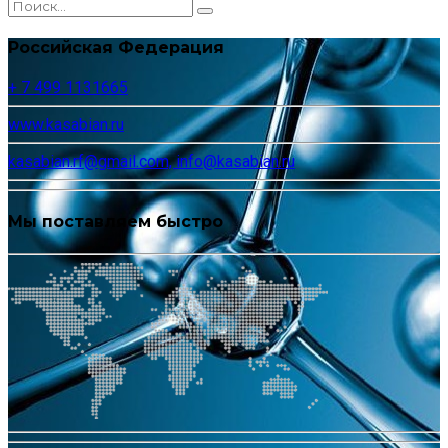
Российская Федерация
+ 7 499 1131665
www.kasabian.ru
kasabian.rf@gmail.com, info@kasabian.ru
Мы поставляем быстро