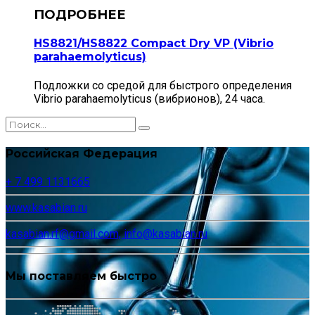
HS8821/HS8822 Compact Dry VP (Vibrio
parahaemolyticus)
Подложки со средой для быстрого определения
Vibrio parahaemolyticus (вибрионов), 24 часа.
Российская Федерация
+ 7 499 1131665
www.kasabian.ru
kasabian.rf@gmail.com, info@kasabian.ru
Мы поставляем быстро