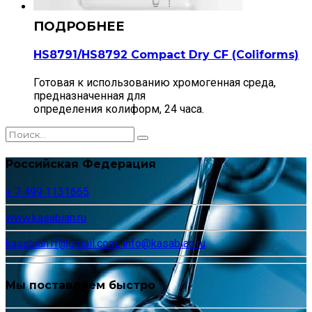
HS8791/HS8792 Compact Dry CF (Сoliforms)
Готовая к использованию хромогенная среда,
предназначенная для
определения колиформ, 24 часа.
Российская Федерация
+ 7 499 1131665
www.kasabian.ru
kasabian.rf@gmail.com, info@kasabian.ru
Мы поставляем быстро