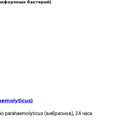
лиформных бактерий)
aemolyticus)
 parahaemolyticus (вибрионов), 24 часа.