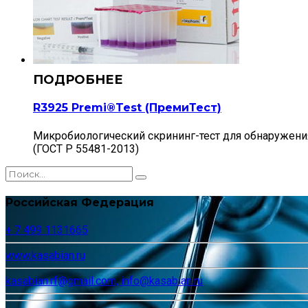
R3925 Premi®Test (ПремиТест)
Микробиологический скрининг-тест для обнаружения о
(ГОСТ Р 55481-2013)
Российская Федерация
+ 7 499 1131665
www.kasabian.ru
kasabian.rf@gmail.com, info@kasabian.ru