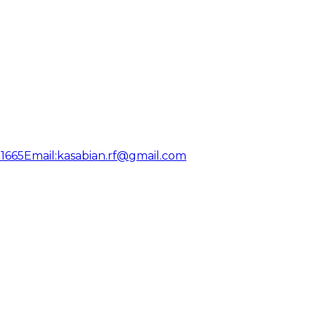
31665
Email:
kasabian.rf@gmail.com