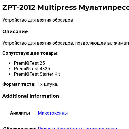
ZPT-2012 Multipress Мультипрес
Устройство для взятия образцов
Описание
Устройство для взятия образцов, позволяющее выжимат
Сопутствующие товары:
Premi®Test 25
Premi®Test 4×25
Premi®Test Starter Kit
Формат теста:
1 x штука.
Additional Information
Аналиты
Микотоксины
Оборудование
Ридеры, фотометры, автоматизация