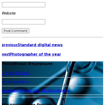
Website
Post Comment
previous
Standard digital news
next
Photographer of the year
Российская Федерация
+ 7 499 1131665
www.kasabian.ru
kasabian.rf@gmail.com, info@kasabian.ru
Мы поставляем быстро