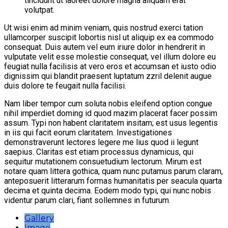
tincidunt ut laoreet dolore magna aliquam erat
volutpat.
Ut wisi enim ad minim veniam, quis nostrud exerci tation
ullamcorper suscipit lobortis nisl ut aliquip ex ea commodo
consequat. Duis autem vel eum iriure dolor in hendrerit in
vulputate velit esse molestie consequat, vel illum dolore eu
feugiat nulla facilisis at vero eros et accumsan et iusto odio
dignissim qui blandit praesent luptatum zzril delenit augue
duis dolore te feugait nulla facilisi.
Nam liber tempor cum soluta nobis eleifend option congue
nihil imperdiet doming id quod mazim placerat facer possim
assum. Typi non habent claritatem insitam; est usus legentis
in iis qui facit eorum claritatem. Investigationes
demonstraverunt lectores legere me lius quod ii legunt
saepius. Claritas est etiam processus dynamicus, qui
sequitur mutationem consuetudium lectorum. Mirum est
notare quam littera gothica, quam nunc putamus parum claram,
anteposuerit litterarum formas humanitatis per seacula quarta
decima et quinta decima. Eodem modo typi, qui nunc nobis
videntur parum clari, fiant sollemnes in futurum.
Gallery
Image