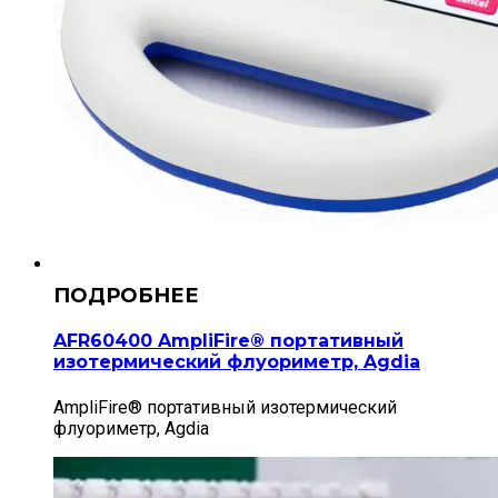
AFR60400 AmpliFire® портативный
изотермический флуориметр, Agdia
AmpliFire® портативный изотермический
флуориметр, Agdia