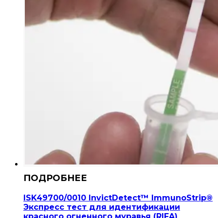
ISK49700/0010 InvictDetect™ ImmunoStrip®
Экспресс тест для идентификации
красного огненного муравья (RIFA)