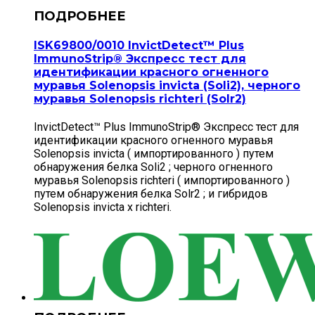
ISK69800/0010 InvictDetect™ Plus
ImmunoStrip® Экспресс тест для
идентификации красного огненного
муравья Solenopsis invicta (Soli2), черного
муравья Solenopsis richteri (Solr2)
InvictDetect™ Plus ImmunoStrip® Экспресс тест для
идентификации красного огненного муравья
Solenopsis invicta ( импортированного ) путем
обнаружения белка Soli2 ; черного огненного
муравья Solenopsis richteri ( импортированного )
путем обнаружения белка Solr2 ; и гибридов
Solenopsis invicta х richteri.