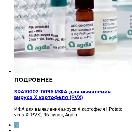
SRA10002-0096 ИФА для выявления
вируса X картофеля (PVX)
ИФА для выявления вируса X картофеля | Potato
virus X (PVX), 96 лунок, Agdia
←
1