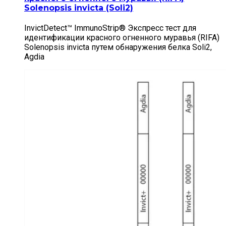
Solenopsis invicta (Soli2)
InvictDetect™ ImmunoStrip® Экспресс тест для
идентификации красного огненного муравья (RIFA)
Solenopsis invicta путем обнаружения белка Soli2,
Agdia