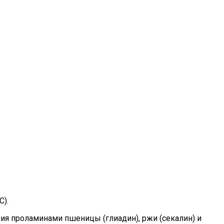
C).
ия проламинами пшеницы (глиадин), ржи (секалин) и