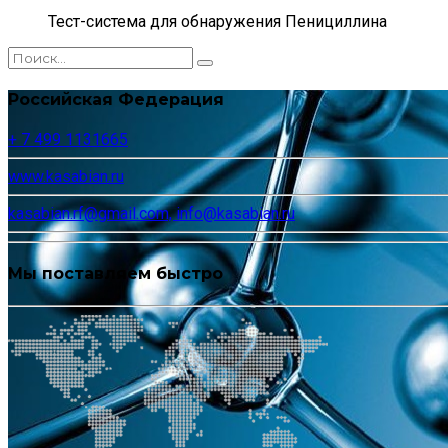
Тест-система для обнаружения Пенициллина
Российская Федерация
+ 7 499 1131665
www.kasabian.ru
kasabian.rf@gmail.com, info@kasabian.ru
Мы поставляем быстро