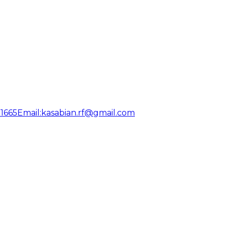
31665
Email:
kasabian.rf@gmail.com