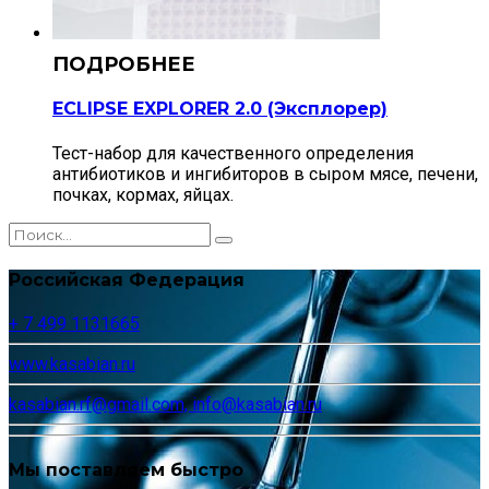
ECLIPSE EXPLORER 2.0 (Эксплорер)
Тест-набор для качественного определения
антибиотиков и ингибиторов в сыром мясе, печени,
почках, кормах, яйцах.
Российская Федерация
+ 7 499 1131665
www.kasabian.ru
kasabian.rf@gmail.com, info@kasabian.ru
Мы поставляем быстро