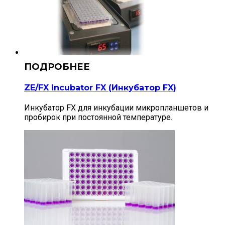
ZE/FX Incubator FX (Инкубатор FX)
Инкубатор FX для инкубации микропланшетов и
пробирок при постоянной температуре.